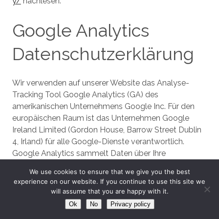
y/
nachlesen.
Google Analytics
Datenschutzerklärung
Wir verwenden auf unserer Website das Analyse-
Tracking Tool Google Analytics (GA) des
amerikanischen Unternehmens Google Inc. Für den
europäischen Raum ist das Unternehmen Google
Ireland Limited (Gordon House, Barrow Street Dublin
4, Irland) für alle Google-Dienste verantwortlich.
Google Analytics sammelt Daten über Ihre
Handlungen auf unserer Website. Wenn Sie
We use cookies to ensure that we give you the best
beispielsweise einen Link anklicken, wird diese Aktion
experience on our website. If you continue to use this site we
in einem Cookie gespeichert und an Google Analytics
will assume that you are happy with it.
versandt. Mithilfe der Berichte, die wir von Google
Ok
No
Privacy policy
Analytics erhalten, können wir unsere Website und