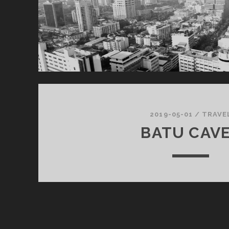
2019-05-01
/
TRAVE
BATU CAV