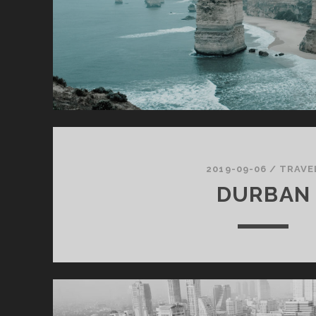
2019-09-06
/
TRAVE
DURBAN