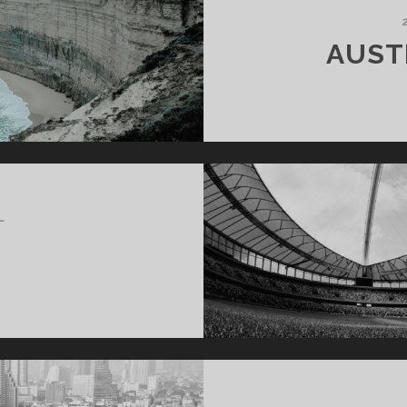
AUST
L